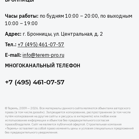
Часы работы:
по будням 10:00 – 20:00, по выходным
10:00 – 19:00
Адрес:
г. Бронницы, ул. Центральная, д. 2
Тел.:
+7 (495) 461-07-57
E-mail:
info@terem-pro.ru
МНОГОКАНАЛЬНЫЙ ТЕЛЕФОН
+7 (495) 461-07-57
© Теремъ, 2009 — 2026. Все материалы данного сайта являются объектами авторского
права (в том числе дизайн). Запрещается копирование, распространение (в том числе
путём копирования на другие сайты и ресурсы в интернете) или любое иное
использование информации и объектов без предварительного согласия
правообладателя. Cайт не является публичной офертой. Строительная компания
«Теремъ» оставляет за собой право изменять цены и условия специальных предложений
без предварительного уведомления.