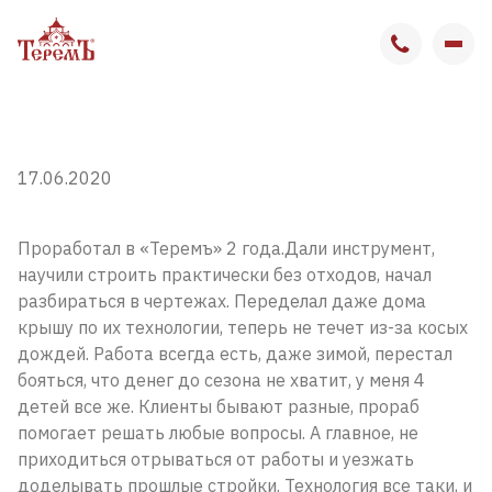
О компании
17.06.2020
Вакансии
Вакансии в Москве
Проработал в «Теремъ» 2 года.
Дали инструмент,
научили строить практически без отходов, начал
Вакансии в Бронницах
разбираться в чертежах. Переделал даже дома
крышу по их технологии, теперь не течет из-за косых
дождей. Работа всегда есть, даже зимой, перестал
Отзывы сотрудников
бояться, что денег до сезона не хватит, у меня 4
детей все же. Клиенты бывают разные, прораб
Выставочный комплекс
помогает решать любые вопросы. А главное, не
приходиться отрываться от работы и уезжать
Контакты
доделывать прошлые стройки. Технология все таки, и