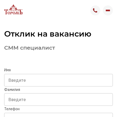
О компании
Отклик на вакансию
Вакансии
СММ специалист
Вакансии в Москве
Имя
Вакансии в Бронницах
Отзывы сотрудников
Фамилия
Выставочный комплекс
Телефон
Контакты